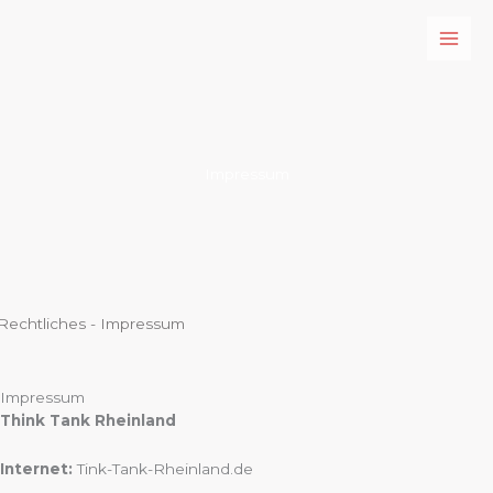
Zum
Inhalt
springen
Impressum
Rechtliches - Impressum
Impressum
Think Tank Rheinland
Internet:
Tink-Tank-Rheinland.de