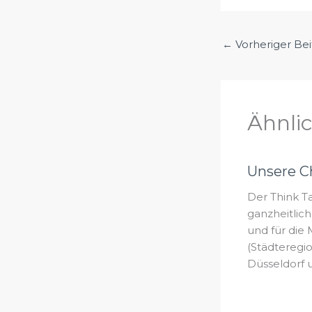
←
Vorheriger Bei
Ähnli
Unsere C
Der Think Ta
ganzheitlic
und für die
(Städteregi
Düsseldorf 