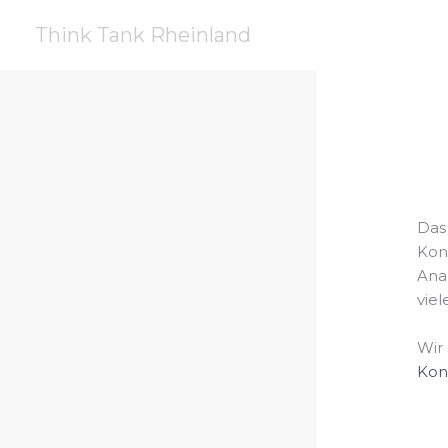
Zum
Think Tank Rheinland
Inhalt
springen
Das
Kon
Ana
vie
Wir 
Kont