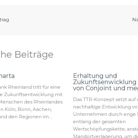
trag
Nä
che Beiträge
harta
Erhaltung und
Zukunftsenwicklung 
nk Rheinland tritt für eine
von Conjoint und me
he Zukunftsentwicklung mit
Das TTR-Konzept setzt auf 
 Menschen des Rheinlandes
nachhaltige Entwicklung v
on Köln, Bonn, Aachen,
Unternehmen durch enge 
und den Regionen im…
entlang der gesamten
Wertschöpfungskette, anst
Standortverlagerung, um di