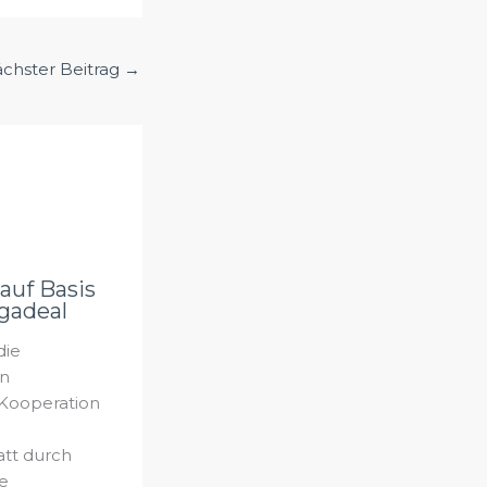
chster Beitrag
→
auf Basis
gadeal
die
on
Kooperation
att durch
e