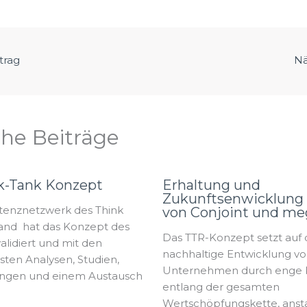
trag
Nä
che Beiträge
k-Tank Konzept
Erhaltung und
Zukunftsenwicklung 
enznetzwerk des Think
von Conjoint und me
and hat das Konzept des
Das TTR-Konzept setzt auf 
alidiert und mit den
nachhaltige Entwicklung v
sten Analysen, Studien,
Unternehmen durch enge 
ngen und einem Austausch
entlang der gesamten
Wertschöpfungskette, anst