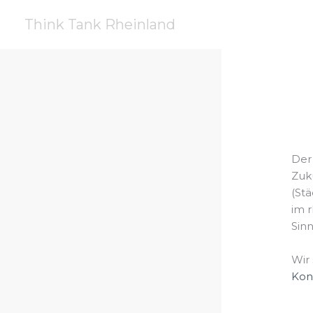
Zum
Think Tank Rheinland
Inhalt
springen
Der 
Zuk
(St
im 
Sin
Wir 
Kont