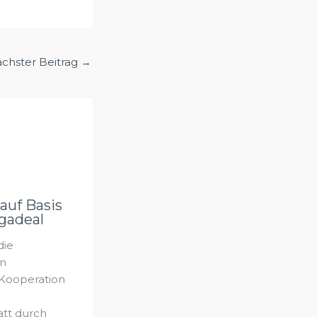
chster Beitrag
→
auf Basis
gadeal
die
on
Kooperation
att durch