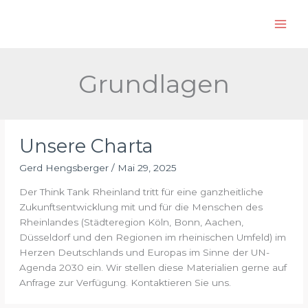
Zum
S
Inhalt
u
springen
c
h
Grundlagen
e
n
Unsere Charta
Gerd Hengsberger
/
Mai 29, 2025
Der Think Tank Rheinland tritt für eine ganzheitliche
Zukunftsentwicklung mit und für die Menschen des
Rheinlandes (Städteregion Köln, Bonn, Aachen,
Düsseldorf und den Regionen im rheinischen Umfeld) im
Herzen Deutschlands und Europas im Sinne der UN-
Agenda 2030 ein. Wir stellen diese Materialien gerne auf
Anfrage zur Verfügung. Kontaktieren Sie uns.