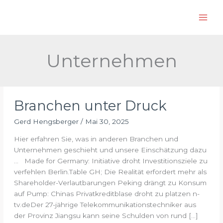
Zum
S
Inhalt
u
springen
c
h
Unternehmen
e
n
Branchen unter Druck
Gerd Hengsberger
/
Mai 30, 2025
Hier erfahren Sie, was in anderen Branchen und
Unternehmen geschieht und unsere Einschätzung dazu
… Made for Germany: Initiative droht Investitionsziele zu
verfehlen Berlin.Table GH; Die Realität erfordert mehr als
Shareholder-Verlautbarungen Peking drängt zu Konsum
auf Pump: Chinas Privatkreditblase droht zu platzen n-
tv.deDer 27-jährige Telekommunikationstechniker aus
der Provinz Jiangsu kann seine Schulden von rund […]