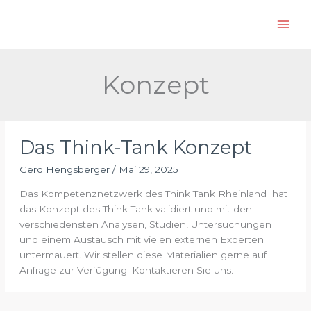
Zum
S
Inhalt
u
springen
c
h
Konzept
e
n
Das Think-Tank Konzept
Gerd Hengsberger
/
Mai 29, 2025
Das Kompetenznetzwerk des Think Tank Rheinland hat
das Konzept des Think Tank validiert und mit den
verschiedensten Analysen, Studien, Untersuchungen
und einem Austausch mit vielen externen Experten
untermauert. Wir stellen diese Materialien gerne auf
Anfrage zur Verfügung. Kontaktieren Sie uns.