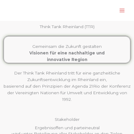
Zum
Inhalt
springen
Think Tank Rheinland (TTR)
Gemeinsam die Zukunft gestalten
Visionen für eine nachhaltige und
innovative Region
Der Think Tank Rheinland tritt für eine ganzheitliche
Zukunftsentwicklung im Rheinland ein,
basierend auf den Prinzipien der Agenda 21Rio der Konferenz
der Vereinigten Nationen für Umwelt und Entwicklung von
1992.​
Stakeholder
Ergebnisoffen und parteineutral
wird unter Beteiligung aller Stakeholder an den Zielen