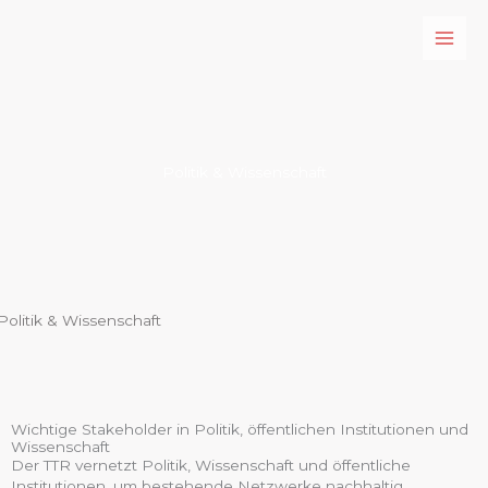
Zum
Inhalt
springen
Politik & Wissenschaft
Politik & Wissenschaft
Wichtige Stakeholder in Politik, öffentlichen Institutionen und
Wissenschaft
Der TTR vernetzt Politik, Wissenschaft und öffentliche
Institutionen, um bestehende Netzwerke nachhaltig