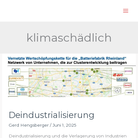
Zum
S
Inhalt
u
springen
c
h
klimaschädlich
e
n
Deindustrialisierung
Gerd Hengsberger
/
Juni 1, 2025
Deindustrialisierung und die Verlagerung von Industrien