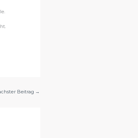
le.
ht.
chster Beitrag
→