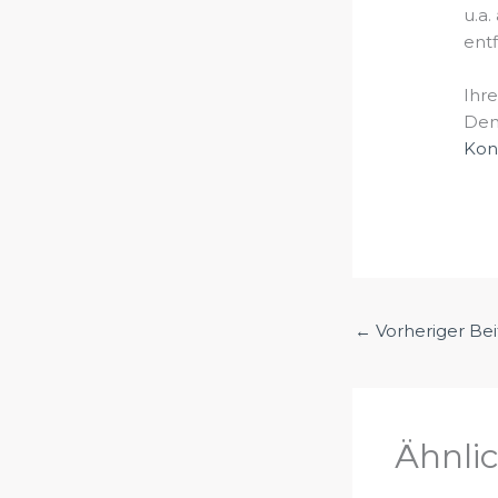
u.a
ent
Ihr
Den
Kont
←
Vorheriger Bei
Ähnli