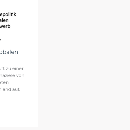
lobalen
ft zu einer
maziele von
teten
nland auf.