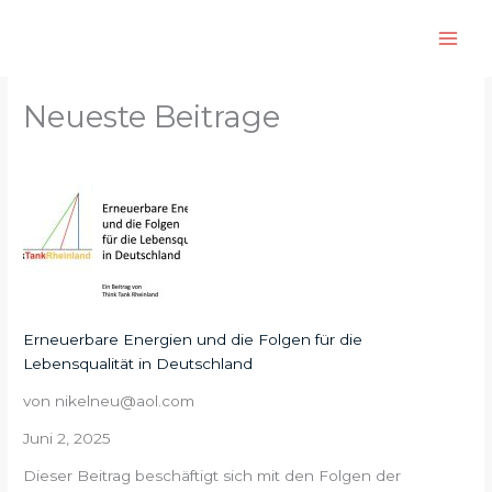
Zum
S
Inhalt
u
springen
c
h
Neueste Beitrage
e
n
Erneuerbare Energien und die Folgen für die
Lebensqualität in Deutschland
von nikelneu@aol.com
Juni 2, 2025
Dieser Beitrag beschäftigt sich mit den Folgen der