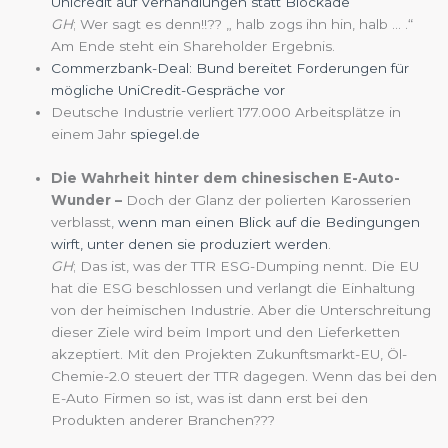
Unicredit auf Verhandlungen statt Blockade
GH
; Wer sagt es denn!!?? „ halb zogs ihn hin, halb … .“
Am Ende steht ein Shareholder Ergebnis.
Commerzbank-Deal: Bund bereitet Forderungen für
mögliche UniCredit-Gespräche vor
Deutsche Industrie verliert 177.000 Arbeitsplätze in
einem Jahr
spiegel.de
Die Wahrheit hinter dem chinesischen E-Auto-
Wunder –
Doch der Glanz der polierten Karosserien
verblasst,
wenn man einen Blick auf die Bedingungen
wirft, unter denen sie produziert werden
.
GH
; Das ist, was der TTR ESG-Dumping nennt. Die EU
hat die ESG beschlossen und verlangt die Einhaltung
von der heimischen Industrie. Aber die Unterschreitung
dieser Ziele wird beim Import und den Lieferketten
akzeptiert. Mit den Projekten Zukunftsmarkt-EU, Öl-
Chemie-2.0 steuert der TTR dagegen. Wenn das bei den
E-Auto Firmen so ist, was ist dann erst bei den
Produkten anderer Branchen???