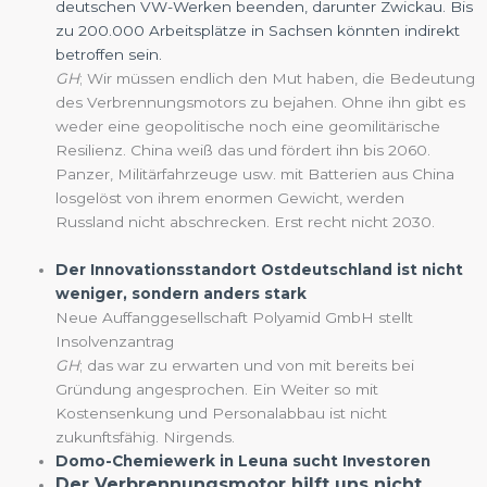
deutschen VW-Werken beenden, darunter Zwickau. Bis
zu 200.000 Arbeitsplätze in Sachsen könnten indirekt
betroffen sein.
GH
; Wir müssen endlich den Mut haben, die Bedeutung
des Verbrennungsmotors zu bejahen. Ohne ihn gibt es
weder eine geopolitische noch eine geomilitärische
Resilienz. China weiß das und fördert ihn bis 2060.
Panzer, Militärfahrzeuge usw. mit Batterien aus China
losgelöst von ihrem enormen Gewicht, werden
Russland nicht abschrecken. Erst recht nicht 2030.
Der Innovationsstandort Ostdeutschland ist nicht
weniger, sondern anders stark
Neue Auffanggesellschaft Polyamid GmbH stellt
Insolvenzantrag
GH
; das war zu erwarten und von mit bereits bei
Gründung angesprochen. Ein Weiter so mit
Kostensenkung und Personalabbau ist nicht
zukunftsfähig. Nirgends.
Domo-Chemiewerk in Leuna sucht Investoren
Der Verbrennungsmotor hilft uns nicht