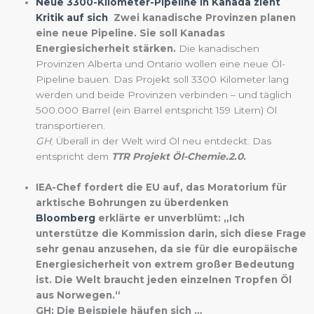
Neue 3300-Kilometer-Pipeline in Kanada zieht
Kritik auf sich
Zwei kanadische Provinzen planen
eine neue Pipeline. Sie soll Kanadas
Energiesicherheit stärken.
Die kanadischen
Provinzen Alberta und Ontario wollen eine neue Öl-
Pipeline bauen. Das Projekt soll 3300 Kilometer lang
werden und beide Provinzen verbinden – und täglich
500.000 Barrel (ein Barrel entspricht 159 Litern) Öl
transportieren.
GH
; Überall in der Welt wird Öl neu entdeckt. Das
entspricht dem
TTR Projekt Öl-Chemie.2.0.
IEA-Chef fordert die EU auf, das Moratorium für
arktische Bohrungen zu überdenken
Bloomberg
erklärte er unverblümt: „Ich
unterstütze die Kommission darin, sich diese Frage
sehr genau anzusehen, da sie für die europäische
Energiesicherheit von extrem großer Bedeutung
ist. Die Welt braucht jeden einzelnen Tropfen Öl
aus Norwegen.“
GH; Die Beispiele häufen sich …