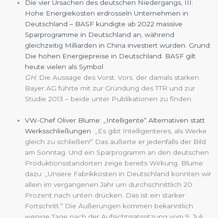
Die vier Ursachen des deutschen Niedergangs, III:
Hohe Energiekosten erdrosseln Unternehmen in
Deutschland –
BASF kündigte ab 2022 massive
Sparprogramme in Deutschland an, während
gleichzeitig Milliarden in China investiert wurden. Grund:
Die hohen Energiepreise in Deutschland. BASF gilt
heute vielen als Symbol
GH
; Die Aussage des Vorst. Vors. der damals starken
Bayer AG führte mit zur Gründung des TTR und zur
Studie 2013 – beide unter Publikationen zu finden.
VW-Chef Oliver Blume: „Intelligente“ Alternativen statt
Werksschließungen
„Es gibt Intelligenteres, als Werke
gleich zu schließen!“ Das äußerte er jedenfalls der Bild
am Sonntag. Und ein Sparprogramm an den deutschen
Produktionsstandorten zeige bereits Wirkung. Blume
dazu: „Unsere Fabrikkosten in Deutschland konnten wir
allein im vergangenen Jahr um durchschnittlich 20
Prozent nach unten drücken. Das ist ein starker
Fortschritt.“ Die Äußerungen kommen bekanntlich
wenige Tage nach der Aufsichtsratssitzung vom 9. Juli,