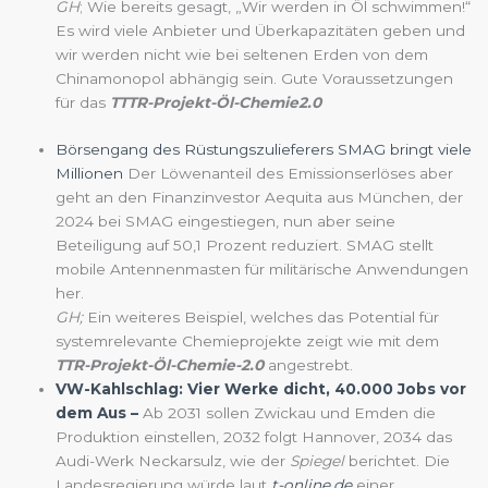
GH
; Wie bereits gesagt, „Wir werden in Öl schwimmen!“
Es wird viele Anbieter und Überkapazitäten geben und
wir werden nicht wie bei seltenen Erden von dem
Chinamonopol abhängig sein. Gute Voraussetzungen
für das
TTTR-Projekt-Öl-Chemie2.0
Börsengang des Rüstungszulieferers SMAG bringt viele
Millionen
Der Löwenanteil des Emissionserlöses aber
geht an den Finanzinvestor Aequita aus München, der
2024 bei SMAG eingestiegen, nun aber seine
Beteiligung auf 50,1 Prozent reduziert. SMAG stellt
mobile Antennenmasten für militärische Anwendungen
her.
GH;
Ein weiteres Beispiel, welches das Potential für
systemrelevante Chemieprojekte zeigt wie mit dem
TTR-Projekt-Öl-Chemie-2.0
angestrebt.
VW-Kahlschlag: Vier Werke dicht, 40.000 Jobs vor
dem Aus –
Ab 2031 sollen Zwickau und Emden die
Produktion einstellen, 2032 folgt Hannover, 2034 das
Audi-Werk Neckarsulz, wie der
Spiegel
berichtet. Die
Landesregierung würde laut
t-online.de
einer