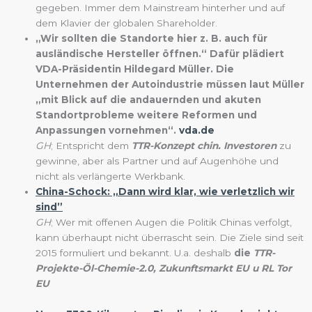
gegeben. Immer dem Mainstream hinterher und auf
dem Klavier der globalen Shareholder.
„Wir sollten die Standorte hier z. B. auch für
ausländische Hersteller öffnen.“ Dafür plädiert
VDA-Präsidentin Hildegard Müller. Die
Unternehmen der Autoindustrie müssen laut Müller
„mit Blick auf die andauernden und akuten
Standortprobleme weitere Reformen und
Anpassungen vornehmen“.
vda.de
GH
; Entspricht dem
TTR-Konzept chin. Investoren
zu
gewinne, aber als Partner und auf Augenhöhe und
nicht als verlängerte Werkbank.
China-Schock: „Dann wird klar, wie verletzlich wir
sind”
GH
; Wer mit offenen Augen die Politik Chinas verfolgt,
kann überhaupt nicht überrascht sein. Die Ziele sind seit
2015 formuliert und bekannt. U.a. deshalb
die
TTR-
Projekte-Öl-Chemie-2.0, Zukunftsmarkt EU u RL Tor
EU