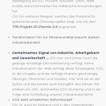
Beteiligung auf 50,1 Prozent reduziert. SMAG stellt
mobile Antennenmasten für militärische Anwendungen
her.
GH;
Ein weiteres Beispiel, welches das Potential für
systemrelevante Chemieprojekte zeigt, wie mit dem
TTR-Projekt-Öl-Chemie-2.0
angestrebt.
Transformation hin zur Klimaneutralität braucht starken
Industriestandort
Gemeinsames Signal von Industrie, Arbeitgebern
und Gewerkschaft …
GH
; Hier wird immer noch die
gestrige einseitige Ökoorientierung verfolgt. Keine
Industrienation der Welt verfolgt diese Einseitigkeit. ESG
ist die Vorgabe und die verfolgt inhärent gleichrangig
Ökologie, Ökonomie und Soziales. Hier sind wir an der
Spitze und das bereits auch bezüglich des Klimas. Wir
erleben ein chin. dominiertes ESG-Dumping und in der
Folge eine Schließung unserer Industriestandorte.
VDA sieht erheblichen Reformbedarf
GH
; Ja, auch im Verband und in den Unternehmen.