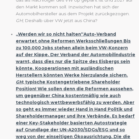
das als Nachfolger des VW Up geplant ist und 2027 auf
den Markt kommen soll. Inzwischen hat sich der
Automobilhersteller aus dem Projekt zurückgezogen.
GH;
Deshalb über VW jetzt aus China?
„Werden wir so nicht halten“Auto-Verband
erwartet ohne Reformen Werksschließungen Bis
zu 100.000 Jobs stehen allein beim VW-Konzern
auf der Kippe. Der Verband der Automobilindustrie
warnt, dass dies nur die Spitze des Eisbergs sein
könnte. Kooperationen mit ausländischen
Herstellern könnten Werke hierzulande sichern.
GH
; typische Kostengetriebene Shareholder
Position! Wie sollen denn die Reformen aussehen,
um gegenüber China kostentmäßig wie auch
technologisch wettbewerbsfähig zu werden. Aber
so geht es immer wieder Hand in Hand Politik und
Shareholdermanager und ihre Verbände. Es bedarf
einer Key-Stakeholder basierten Autostrategie
auf Grundlage der UN-A2030/SDGs/ESG und so
weg von der einseitigen Ökoausrichtung. Die die