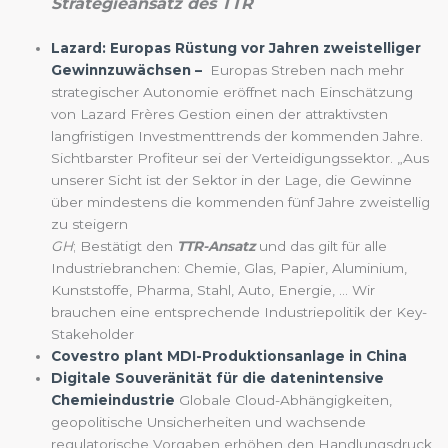
Strategieansatz des TTR
Lazard: Europas Rüstung vor Jahren zweistelliger
Gewinnzuwächsen –
Europas Streben nach mehr
strategischer Autonomie eröffnet nach Einschätzung
von Lazard Frères Gestion einen der attraktivsten
langfristigen Investmenttrends der kommenden Jahre.
Sichtbarster Profiteur sei der Verteidigungssektor. „Aus
unserer Sicht ist der Sektor in der Lage, die Gewinne
über mindestens die kommenden fünf Jahre zweistellig
zu steigern
GH
; Bestätigt den
TTR-Ansatz
und das gilt für alle
Industriebranchen: Chemie, Glas, Papier, Aluminium,
Kunststoffe, Pharma, Stahl, Auto, Energie, … Wir
brauchen eine entsprechende Industriepolitik der Key-
Stakeholder
Covestro plant MDI-Produktionsanlage in China
Digitale Souveränität für die datenintensive
Chemieindustrie
Globale Cloud-Abhängigkeiten,
geopolitische Unsicherheiten und wachsende
regulatorische Vorgaben erhöhen den Handlungsdruck