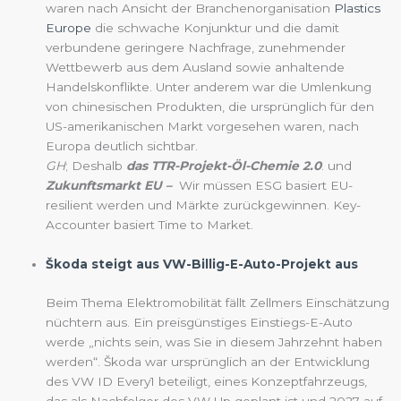
waren nach Ansicht der Branchenorganisation
Plastics
Europe
die schwache Konjunktur und die damit
verbundene geringere Nachfrage, zunehmender
Wettbewerb aus dem Ausland sowie anhaltende
Handelskonflikte. Unter anderem war die Umlenkung
von chinesischen Produkten, die ursprünglich für den
US-amerikanischen Markt vorgesehen waren, nach
Europa deutlich sichtbar.
GH
; Deshalb
das TTR-Projekt-Öl-Chemie 2.0
. und
Zukunftsmarkt EU –
Wir müssen ESG basiert EU-
resilient werden und Märkte zurückgewinnen. Key-
Accounter basiert Time to Market.
Škoda steigt aus VW-Billig-E-Auto-Projekt aus
Beim Thema Elektromobilität fällt Zellmers Einschätzung
nüchtern aus. Ein preisgünstiges Einstiegs-E-Auto
werde „nichts sein, was Sie in diesem Jahrzehnt haben
werden“. Škoda war ursprünglich an der Entwicklung
des VW ID Every1 beteiligt, eines Konzeptfahrzeugs,