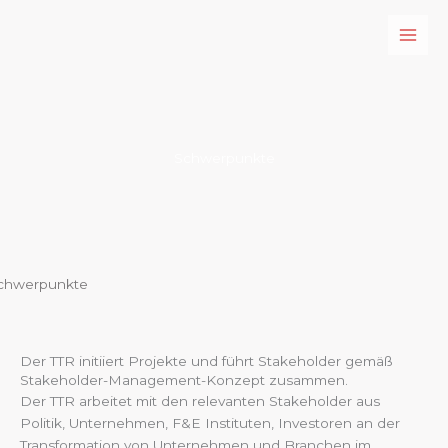
Zum
Inhalt
springen
Schwerpunkte
chwerpunkte
Der TTR initiiert Projekte und führt Stakeholder gemäß
Stakeholder-Management-Konzept zusammen.
Der TTR arbeitet mit den relevanten Stakeholder aus
Politik, Unternehmen, F&E Instituten, Investoren an der
Transformation von Unternehmen und Branchen im