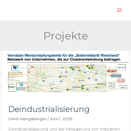
Zum
S
Inhalt
u
springen
c
h
Projekte
e
n
Deindustrialisierung
Gerd Hengsberger
/
Juni 1, 2025
Deindustrialisierung und die Verlagerung von Industrien