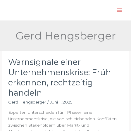
Zum
S
Inhalt
u
springen
c
h
Gerd Hengsberger
e
n
Warnsignale einer
Unternehmenskrise: Früh
erkennen, rechtzeitig
handeln
Gerd Hengsberger
/
Juni 1, 2025
Experten unterscheiden fünf Phasen einer
Unternehmenskrise, die von schleichenden Konflikten
zwischen Stakeholdern über Markt- und